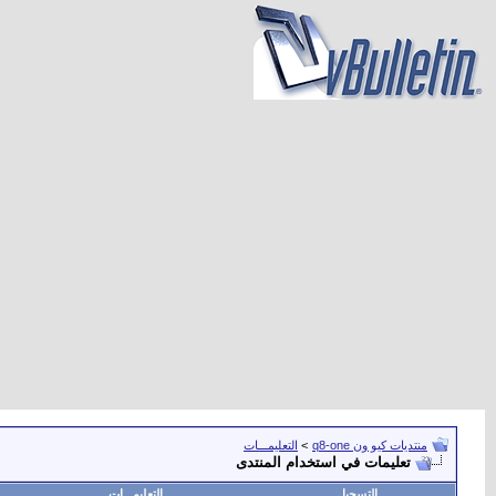
منتديات كيو ون q8-one
>
التعليمـــات
تعليمات في استخدام المنتدى
التسجيل
التعليمـــات