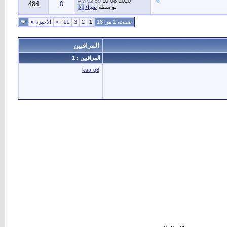
02:59 AM
10-08-2020
484
0
بواسطة
ضيااء
صفحة 1 من 18
1
2
3
11
>
الأخيرة
»
المراقبين
المراقبين : 1
ksa-q8