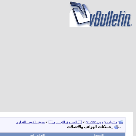
منتديات كيو ون q8-one
>
۝ الســوق التجــاري ۝
>
سوق الكويت التجاري
إعــلانات الهواتف والاتصلات
التسجيل
التعليمـــات