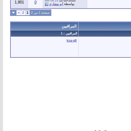
06:15 AM
12-20-2010
1,801
0
بواسطة
أبو مشاري
صفحة 1 من 2
1
2
>
المراقبين
المراقبين : 1
ksa-q8