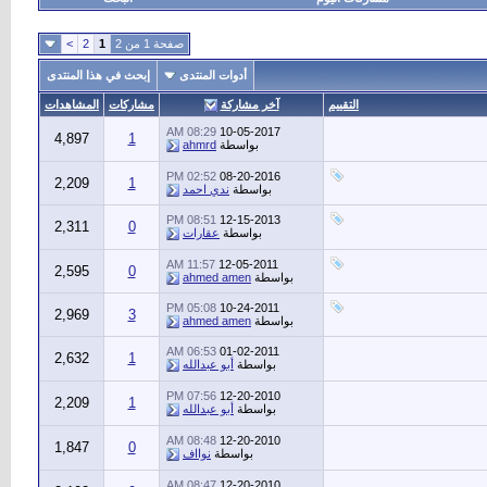
صفحة 1 من 2
1
2
>
أدوات المنتدى
إبحث في هذا المنتدى
التقييم
آخر مشاركة
مشاركات
المشاهدات
08:29 AM
10-05-2017
4,897
1
بواسطة
ahmrd
02:52 PM
08-20-2016
2,209
1
بواسطة
ندي احمد
08:51 PM
12-15-2013
2,311
0
بواسطة
عقارات
11:57 AM
12-05-2011
2,595
0
بواسطة
ahmed amen
05:08 PM
10-24-2011
2,969
3
بواسطة
ahmed amen
06:53 AM
01-02-2011
2,632
1
بواسطة
أبو عبدالله
07:56 PM
12-20-2010
2,209
1
بواسطة
أبو عبدالله
08:48 AM
12-20-2010
1,847
0
بواسطة
نوااف
08:47 AM
12-20-2010