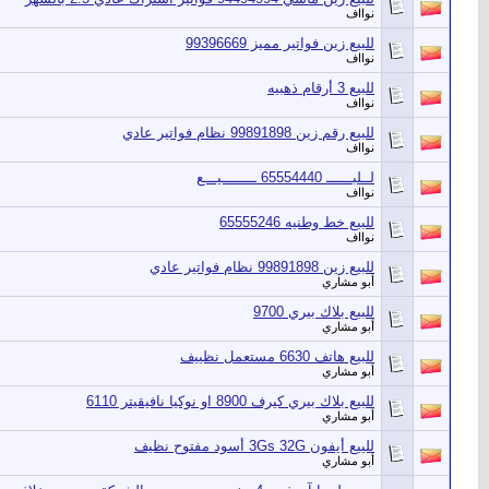
نوااف
للبيع زين فواتير مميز 99396669
نوااف
للبيع 3 أرقام ذهبيه
نوااف
للبيع رقم زين 99891898 نظام فواتير عادي
نوااف
لــلبــــــ 65554440 ــــــــيـــع
نوااف
للبيع خط وطنيه 65555246
نوااف
للبيع زين 99891898 نظام فواتير عادي
أبو مشاري
للبيع بلاك بيري 9700
أبو مشاري
للبيع هاتف 6630 مستعمل نظييف
أبو مشاري
للبيع بلاك بيري كيرف 8900 او نوكيا نافيقيتر 6110
أبو مشاري
للييع أيفون 3Gs 32G أسود مفتوح نظيف
أبو مشاري