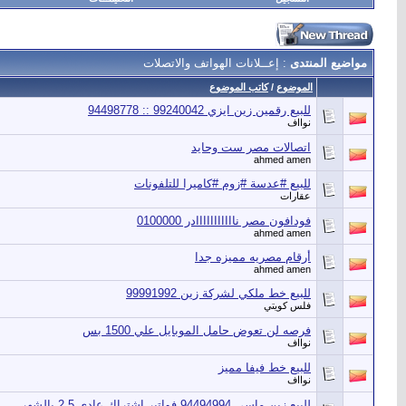
مواضيع المنتدى
: إعــلانات الهواتف والاتصلات
الموضوع
/
كاتب الموضوع
للبيع رقمين زين ايزي 99240042 :: 94498778
نوااف
اتصالات مصر ست وحايد
ahmed amen
للبيع #عدسة #زوم #كاميرا للتلفونات
عقارات
فودافون مصر نااااااااااادر 0100000
ahmed amen
أرقام مصريه مميزه جدا
ahmed amen
للبيع خط ملكي لشركة زين 99991992
فلس كويتي
فرصه لن تعوض حامل الموبايل علي 1500 بس
نوااف
للبيع خط فيفا مميز
نوااف
للبيع زين ماسي 94494994 فواتير اشتراك عادي 2.5 بالشهر