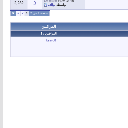
09:00 AM
12-21-2010
2,232
0
بواسطة
نوااف
صفحة 1 من 2
1
2
>
المراقبين
المراقبين : 1
ksa-q8