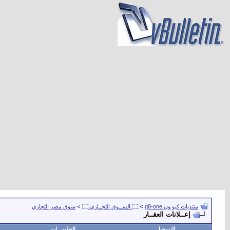
منتديات كيو ون q8-one
>
۝ الســوق التجــاري ۝
>
سوق مصر التجاري
إعــلانات العقــار
التسجيل
التعليمـــات