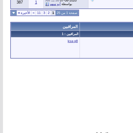
12:58 AM
07-08-2020
387
1
بواسطة
أبو سهم
صفحة 1 من 25
1
2
3
11
>
الأخيرة
»
المراقبين
المراقبين : 1
ksa-q8