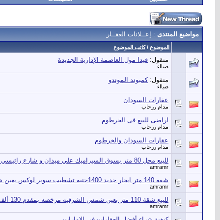
مواضيع المنتدى
: إعــلانات العقــار
الموضوع
/
كاتب الموضوع
منقول:
فيدا مول العاصمة الإدارية الجديدة
ضيااء
منقول:
كمبوند الموندو
ضيااء
عقارات السودان
مدام ررحاب
اراضى للبيع فى الخرطوم
مدام ررحاب
عقارات السودان والخرطوم
مدام ررحاب
للبيع محل 80 متر بسوق السيراميك علي ميدان و شارع رائيسي بعين شمس يصلح لجميع الاغراض
amramr
شقه 140 متر ايجار جديد 1400جنيه تشطيب سوبر لوكس بعين شمس الشرقيه
amramr
للبيع شقة 110 متر بعين شمس الشرقيه مرخصه بمقدم 130 ألف جنيها والباقي بالتقسيط
amramr
كيفية شراء أفضل العقارات في الإمارات