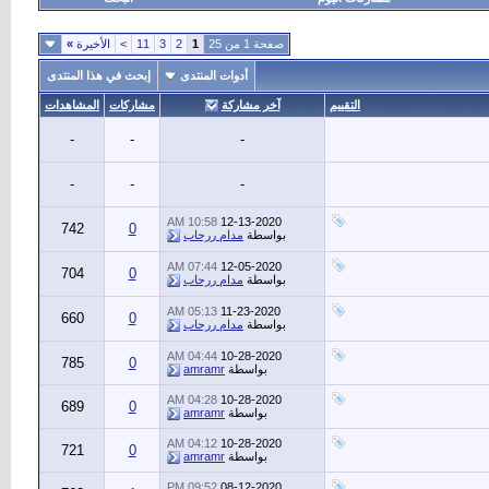
صفحة 1 من 25
1
2
3
11
>
الأخيرة
»
أدوات المنتدى
إبحث في هذا المنتدى
التقييم
آخر مشاركة
مشاركات
المشاهدات
-
-
-
-
-
-
10:58 AM
12-13-2020
742
0
بواسطة
مدام ررحاب
07:44 AM
12-05-2020
704
0
بواسطة
مدام ررحاب
05:13 AM
11-23-2020
660
0
بواسطة
مدام ررحاب
04:44 AM
10-28-2020
785
0
بواسطة
amramr
04:28 AM
10-28-2020
689
0
بواسطة
amramr
04:12 AM
10-28-2020
721
0
بواسطة
amramr
09:52 PM
08-12-2020