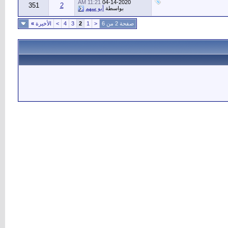
11:21 AM
04-14-2020
351
2
بواسطة
أبو سهم
صفحة 2 من 6
<
1
2
3
4
>
الأخيرة
»