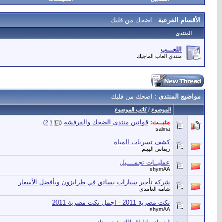
الأقسام الفرعية
: اضحك من قلبك
المنتدى
اللعـــب
منتدي العاب الماجيك
مواضيع المنتدى
: اضحك من قلبك
الموضوع
/
كاتب الموضوع
مثبــت:
قوانين منتدى الضحك والفرفشه
‏
)
2
1
(
salma
كشف تسربات المياه
ريماس الهيثم
عمليــات تجمــــيل
shymAA
شركة تأجير سيارات بسائق في طرابزون وبأفضل الأسعار
شامة الغامدي
نكت مصرية 2011 - اجمل نكت مصرية 2011
shymAA