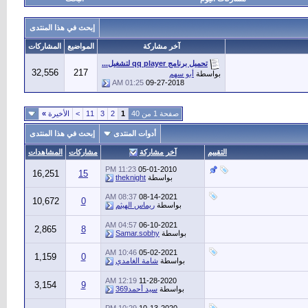
إبحث في هذا المنتدى
آخر مشاركة
المواضيع
المشاركات
تحميل برنامج qq player لتشغيل...
32,556
217
بواسطة
أبو سهم
01:25 AM
09-27-2018
صفحة 1 من 40
1
2
3
11
>
الأخيرة
»
أدوات المنتدى
إبحث في هذا المنتدى
التقييم
آخر مشاركة
مشاركات
المشاهدات
11:23 PM
05-01-2010
16,251
15
بواسطة
theknight
08:37 AM
08-14-2021
10,672
0
بواسطة
ريماس الهيثم
04:57 AM
06-10-2021
2,865
8
بواسطة
Samar.sobhy
10:46 AM
05-02-2021
1,159
0
بواسطة
شامة الغامدي
12:19 AM
11-28-2020
3,154
9
بواسطة
سيد أحمد369