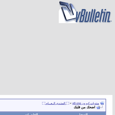
منتديات كيو ون q8-one
>
۝ المنتـدى الــعـــام ۝
اضحك من قلبك
التسجيل
التعليمـــات