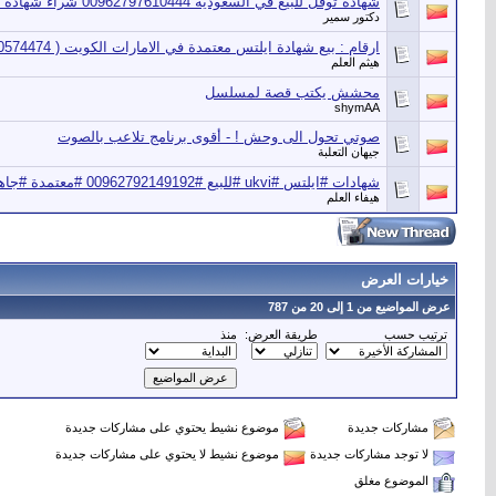
شهادة توفل للبيع في السعودية 00962797610444 شراء شهادة التوفل في الرياض
دكتور سمير
ارقام : بيع شهادة ايلتس معتمدة في الامارات الكويت ( 00962790574474 )
هيثم العلم
محشش يكتب قصة لمسلسل
shymAA
صوتي تحول الى وحش ! - أقوى برنامج تلاعب بالصوت
جيهان التعلبة
شهادات #ايلتس #ukvi #للبيع #00962792149192 #معتمدة #جاهزة #مسجلة #
هيفاء العلم
خيارات العرض
عرض المواضيع من 1 إلى 20 من 787
ترتيب حسب
طريقة العرض:
منذ
مشاركات جديدة
موضوع نشيط يحتوي على مشاركات جديدة
لا توجد مشاركات جديدة
موضوع نشيط لا يحتوي على مشاركات جديدة
الموضوع مغلق