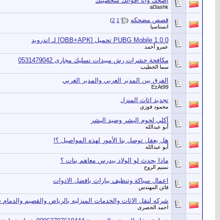
اضحك وانا اقوالك شخصيتك
al3ashk
قصص مضحكه
‏
)
2
1
(
انستاسيا
PUBG Mobile 1.0.0 تحميل [OBB+APK] لـ اندرويد
عمرو أحمد
مكافحة حشرات رش مبيدات تسليك مجارى 0531479042
سما الخطيب
الفرق بين المدير العربي والمدير الغربي
EzAt99
تجديد اثاث المنزل
محمود فوزي
آكلي لحوم البشر وصيد البشر
أبو عبدالله
هل يعقل توصل بنا الأمور لهذه المواصيل ؟!
أبو عبدالله
ماذا يحدث لو الولاد بيدرس معاهم بنات ؟
نسيم الروح
اعمال سباكة وتنظيف بيارات بافضل الادوات
فاتن المهندس
شركه لنقل الاثاث والخدمات المنزليه بالرياض والقصيم والدمام
احمد الحصرى