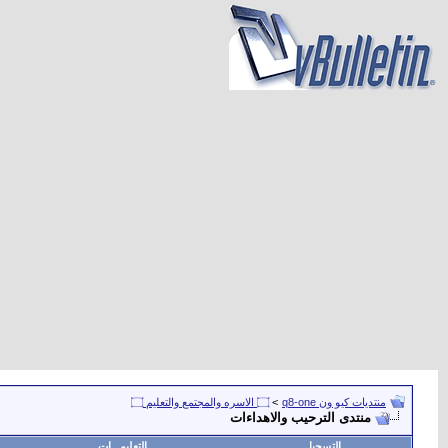
منتديات كيو ون q8-one
>
۝ الاسره والمجتمع والتعليم ۝
منتدى الترحيب والاهداءات
التسجيل
التعليمـــات