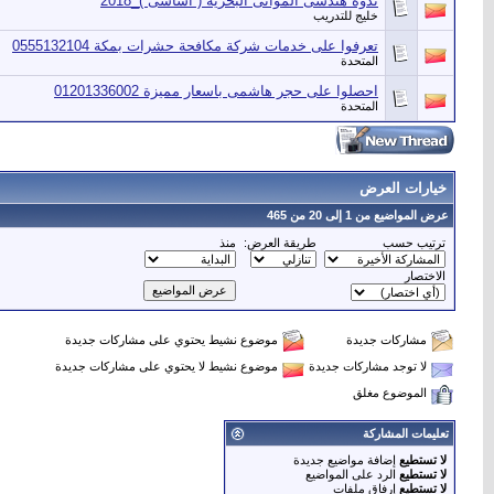
ندوة هندسى الموانى البحرية ( أساسى )_2018
خليج للتدريب
تعرفوا على خدمات شركة مكافحة حشرات بمكة 0555132104
المتحدة
احصلوا على حجر هاشمى باسعار مميزة 01201336002
المتحدة
خيارات العرض
عرض المواضيع من 1 إلى 20 من 465
ترتيب حسب
طريقة العرض:
منذ
الاختصار
مشاركات جديدة
موضوع نشيط يحتوي على مشاركات جديدة
لا توجد مشاركات جديدة
موضوع نشيط لا يحتوي على مشاركات جديدة
الموضوع مغلق
تعليمات المشاركة
لا تستطيع
إضافة مواضيع جديدة
لا تستطيع
الرد على المواضيع
لا تستطيع
إرفاق ملفات