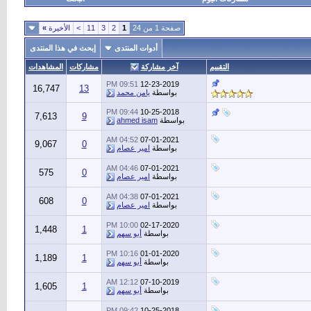
صفحة 1 من 24
1
2
3
11
>
الأخيرة
»
أدوات المنتدى
إبحث في هذا المنتدى
التقييم
آخر مشاركة
مشاركات
المشاهدات
09:51 PM
12-23-2019
16,747
13
بواسطة
يامن محمد
09:44 PM
10-25-2018
7,613
9
بواسطة
ahmed isam
04:52 AM
07-01-2021
9,067
0
بواسطة
امير عصام
04:46 AM
07-01-2021
575
0
بواسطة
امير عصام
04:38 AM
07-01-2021
608
0
بواسطة
امير عصام
10:00 PM
02-17-2020
1,448
1
بواسطة
أبو سهم
10:16 PM
01-01-2020
1,189
1
بواسطة
أبو سهم
12:12 AM
07-10-2019
1,605
1
بواسطة
أبو سهم
09:42 PM
10-25-2018