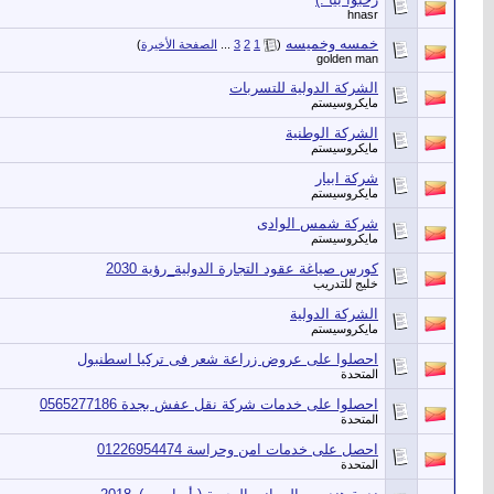
hnasr
خمسه وخميسه
‏
(
1
2
3
...
الصفحة الأخيرة
)
golden man
الشركة الدولية للتسربات
مايكروسيستم
الشركة الوطنية
مايكروسيستم
شركة ابيار
مايكروسيستم
شركة شمس الوادى
مايكروسيستم
كورس صياغة عقود التجارة الدولية_رؤية 2030
خليج للتدريب
الشركة الدولية
مايكروسيستم
احصلوا على عروض زراعة شعر فى تركيا اسطنبول
المتحدة
احصلوا على خدمات شركة نقل عفش بجدة 0565277186
المتحدة
احصل على خدمات امن وحراسة 01226954474
المتحدة