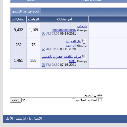
إبحث في هذا المنتدى
آخر مشاركة
المواضيع
المشاركات
خدماتي
9,432
1,109
بواسطة
mohamedsakr96
03:05 AM
09-19-2021
اهل الحديث
232
75
بواسطة
أبو سهم
03:32 AM
09-11-2020
شركة مكافحة حشرات بالقصيم
1,451
355
بواسطة
tiraf1
09:30 PM
07-15-2021
الانتقال السريع
الاتصال بنا
-
الأرشيف
-
الأعلى