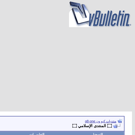
منتديات كيو ون q8-one
۝ المنتدى الإسلامي ۝
التسجيل
التعليمـــات