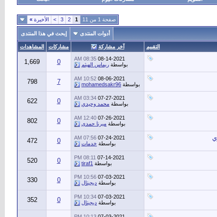
صفحة 1 من 11
1
2
3
>
الأخيرة
»
أدوات المنتدى
إبحث في هذا المنتدى
التقييم
آخر مشاركة
مشاركات
المشاهدات
08:35 AM
08-14-2021
1,669
0
بواسطة
ريماس الهيثم
10:52 AM
08-06-2021
798
7
بواسطة
mohamedsakr96
03:34 AM
07-27-2021
622
0
بواسطة
محمد وحيدي
12:40 AM
07-26-2021
802
0
بواسطة
ميرنا حمدى
07:56 AM
07-24-2021
472
0
بواسطة
خدمات
08:11 PM
07-14-2021
520
0
بواسطة
tiraf1
10:56 PM
07-03-2021
330
0
بواسطة
ديجيتال
10:34 PM
07-03-2021
352
0
بواسطة
ديجيتال
10:13 PM
07-03-2021