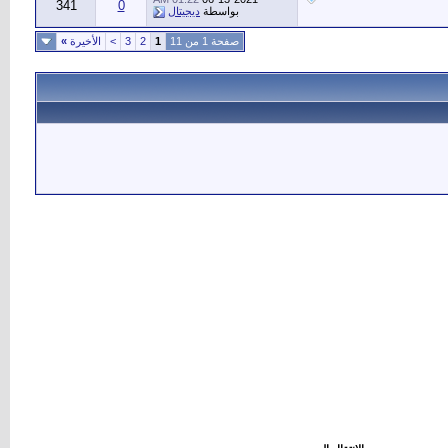
341
0
بواسطة
ديجيتال
صفحة 1 من 11
1
2
3
>
الأخيرة
»