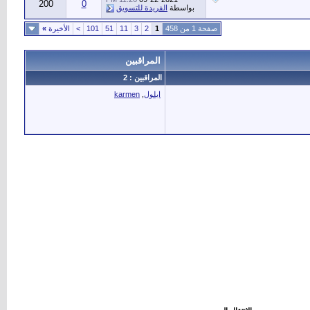
200
0
بواسطة
الفريدة للتسويق
صفحة 1 من 458
1
2
3
11
51
101
>
الأخيرة
»
المراقبين
المراقبين : 2
ايلول
,
karmen