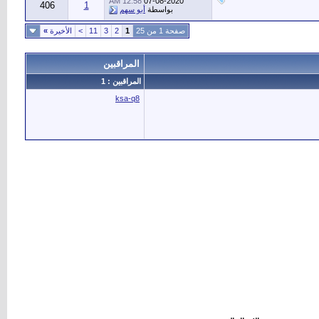
12:58 AM
07-08-2020
406
1
بواسطة
أبو سهم
صفحة 1 من 25
1
2
3
11
>
الأخيرة
»
المراقبين
المراقبين : 1
ksa-q8