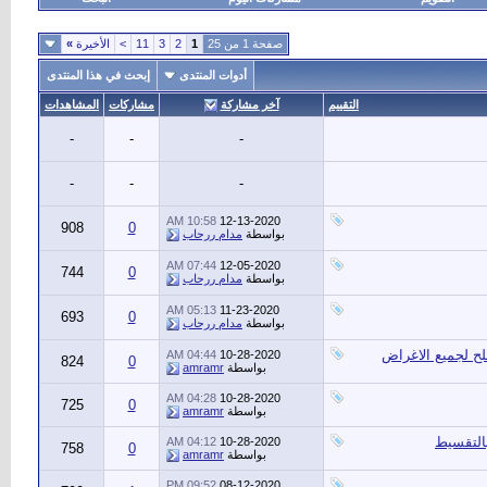
صفحة 1 من 25
1
2
3
11
>
الأخيرة
»
أدوات المنتدى
إبحث في هذا المنتدى
التقييم
آخر مشاركة
مشاركات
المشاهدات
-
-
-
-
-
-
10:58 AM
12-13-2020
908
0
بواسطة
مدام ررحاب
07:44 AM
12-05-2020
744
0
بواسطة
مدام ررحاب
05:13 AM
11-23-2020
693
0
بواسطة
مدام ررحاب
04:44 AM
10-28-2020
824
0
بواسطة
amramr
04:28 AM
10-28-2020
725
0
بواسطة
amramr
04:12 AM
10-28-2020
758
0
بواسطة
amramr
09:52 PM
08-12-2020