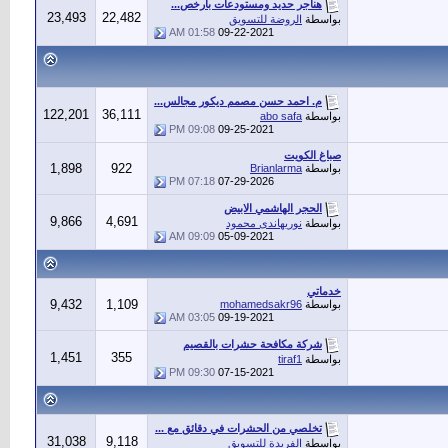
هناجر حديد ومستودعات بأرخص...
23,493
22,482
بواسطة
الروضة للتسويق
01:58 AM
09-22-2021
م. احمد حسن مصمم ديكور مجالس...
122,201
36,111
بواسطة
abo safa
09:08 PM
09-25-2021
صباغ الكويت
1,898
922
بواسطة
Brianlarma
07:18 PM
07-29-2026
الحجر الهاشمي الابيض
9,866
4,691
بواسطة
نوريهاندى محمود
09:09 AM
05-09-2021
خدماتي
9,432
1,109
بواسطة
mohamedsakr96
03:05 AM
09-19-2021
شركة مكافحة حشرات بالقصيم
1,451
355
بواسطة
tiraf1
09:30 PM
07-15-2021
تخلصي من الحشرات في دقائق مع ...
31,038
9,118
بواسطة
الفريدة للتسويق