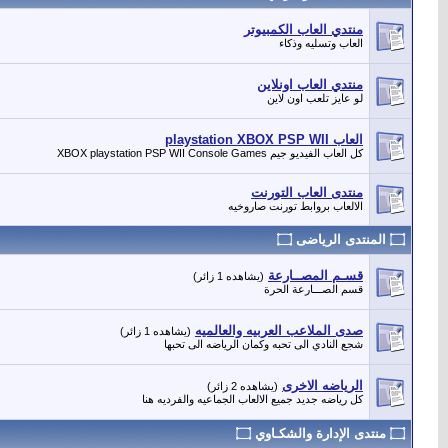
منتدي العاب الكمبيوتر
العاب وتسليه وذكاء
منتدي العاب اونلاين
لو عايز تلعب اون لاين
العاب playstation XBOX PSP WII
كل العاب الفيديو جيم XBOX playstation PSP WII Console Games
منتدى العاب التورنت
الالعاب بروابط تورنت صاروخيه
۝ المنتدى الرياضى ۝
قسـم المصــارعة
(يشاهده 1 زائر)
قسم الصـــارعة الحرة
صدى الملاعب العربيه والعالميه
(يشاهده 1 زائر)
شجع النادي الى تحبه وكمان الرياضه الى تحبها
الرياضه الاخرى
(يشاهده 2 زائر)
كل رياضه جديد جميع الالعاب الجماعيه والفرديه هنا
۝ منتدى الإدارة والشكـاوي ۝