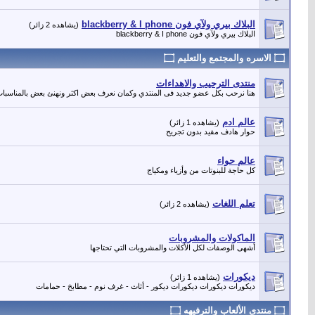
البلاك بيري ولآي فون blackberry & I phone
(يشاهده 2 زائر)
البلاك بيري ولآي فون blackberry & I phone
۝ الاسره والمجتمع والتعليم ۝
منتدى الترحيب والاهداءات
هنا نرحب بكل عضو جديد فى المنتدي وكمان نعرف بعض اكثر ونهنئ بعض بالمناسبات
عالم ادم
(يشاهده 1 زائر)
حوار هادف مفيد بدون تجريح
عالم حواء
كل حاجة للبنوتات من وأزياء ومكياج
تعلم اللغات
(يشاهده 2 زائر)
الماكولات والمشروبات
أشهى الوصفات لكل الأكلات والمشروبات التي تحتاجها
ديكورات
(يشاهده 1 زائر)
ديكورات ديكورات ديكورات ديكور - أثاث - غرف نوم - مطابخ - حمامات
۝ منتدى الألعاب والترفيهه ۝