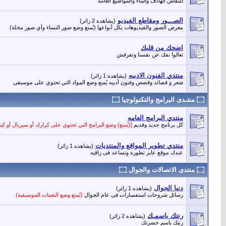
للنقاش الهادف والبناء والمواضيع العامه
الصـــور ومقاطع الفيديو
(يشاهده 2 زائر)
معرض الصور والفيديوهات بكل أنواعها (يُمنع وضع صور النساء وأي صور مخلة)
اضحك من قلبك
تعالوا نفك عن نفسنا ونفرفش
منتدي الفنون الادبيه
(يشاهده 1 زائر)
شعر و قصائد وقصص وفنون أدبيه يُمنع وضع المواد التي تحتوي على موسيقى
۝ منتـدى البرامج والتكنولوجيا ۝
منتدي البرامج العامه
كل برنامج جديد وقديم
[(يُمنع) وضع البرامج التي تحتوي على كرارك أو سيريال أو كي
منتدي تطوير المواقع والمنتديات
(يشاهده 1 زائر)
عندك موقع عايز تطوره وتساعد فى راقيه
۝ منتدى الاتصالات والجوال ۝
دنيا الجوال
(يشاهده 1 زائر)
رسائل شروحات استفسارات فى عام الجوال
(يٌمنع وضع النغمات الموسيقية)
رنتك باسمـك
(يشاهده 2 زائر)
رنتك باسم حضرتك