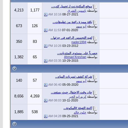
موقع المكتبة.نت لـ تحميل كتب...
4,213
1,177
بواسطة
ياسمين الشرق
10:16 AM
08-27-2021
باقة مميزة رائعة من تطبيقات...
673
126
بواسطة
أبو سهم
11:53 AM
07-01-2020
لعبه التجسس الرائعه في جزئها...
350
83
بواسطة
nader1994
10:26 PM
03-23-2012
حصرياً على مستوى المنتديات...
1,382
65
بواسطة
Ahmad Kreshan
03:35 AM
10-29-2015
شركة كشف تسربات المياه...
140
57
بواسطة
أبو سهم
06:40 AM
05-05-2020
حان وقت الاحتفال حيث يستعد...
8,656
4,269
بواسطة
كريم ابو الخير
08:03 AM
10-11-2020
اكينة التعبئة #المكونة...
1,885
538
بواسطة
خلود خالد
04:28 AM
09-25-2021