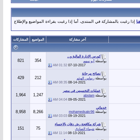
نا
إذا رغبت بالمشاركة في المنتدى، أما إذا رغبت بقراءة المواضيع والإطلاع
آخر مشاركة
المواضيع
المشاركات
كورس الإدارة المالية و...
821
354
بواسطة
أبو سهم
01:32 AM
07-10-2017
نصائح مرجانة
429
212
بواسطة
ريماس الهيثم
08:35 AM
08-14-2021
عمليات التخسيس في مصر
1,964
1,247
بواسطة
abslam
04:04 AM
09-05-2021
خدماتي
8,958
8,266
بواسطة
mohamedsakr96
03:03 AM
09-19-2021
شركة مكافحة رش دفان بالاحساء
151
75
بواسطة
شيماء الصادق
11:14 AM
08-13-2021