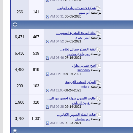
11:53 PM
11-19-2020
شركة كشف تسربات المياه...
266
141
بواسطة
أبو سهم
06:31 AM
05-05-2020
حناء المدينة المنورة العضوي...
6,471
467
بواسطة
امير عصام
04:52 AM
07-01-2021
تقنية الفيمتو سمايل لعلاج...
6,436
539
بواسطة
نوريهاندى محمود
03:46 AM
07-16-2021
افتح حساب تداول
4,483
919
بواسطة
lmandoo
11:19 AM
09-19-2021
المركز المعتمد للترجمة
209
103
بواسطة
mtgry
11:05 AM
08-24-2021
طارت الليمون سهلة احسن من الي...
1,988
318
بواسطة
عيون للرياض
09:28 PM
02-14-2021
شات الشله الصوتي الكتابي...
3,782
1,001
بواسطة
نور سليمان
10:35 AM
09-23-2021