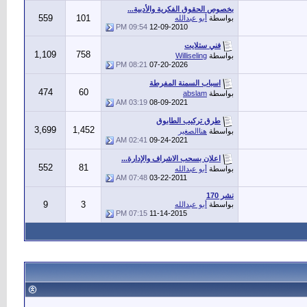
بخصوص الحقوق الفكرية والأدبية...
559
101
بواسطة
أبو عبدالله
09:54 PM
12-09-2010
فني ستلايت
1,109
758
بواسطة
Williseling
08:21 PM
07-20-2026
اسباب السمنة المفرطة
474
60
بواسطة
abslam
03:19 AM
08-09-2021
طرق تركيب الطابوق
3,699
1,452
بواسطة
هناالصغير
02:41 AM
09-24-2021
اعلان بسحب الاشراف والإدارة...
552
81
بواسطة
أبو عبدالله
07:48 AM
03-22-2011
نشر 170
9
3
بواسطة
أبو عبدالله
07:15 PM
11-14-2015