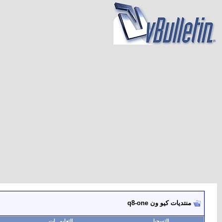
منتديات كيو ون q8-one
التسجيل
التعليمـــات