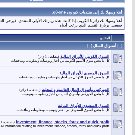
أهلا وسهلا بك إلى منتديات كيو ون q8-one.
أهلا وسهلا بك زائرنا الكريم، إذا كانت هذه زيارتك الأولى للمنتدى، فيرجى الت
فتفضل بزيارة القسم الذي ترغب أدناه.
المنتدى
۝ أسـواق المـال ۝
السوق الكويتي للأوراق المالية
(يشاهده 1 زائر)
كل ما يخص سوق الأسهم الكويتية من أخبار وتوصيات ومعلومات ومناقشات
السوق المصري للأوراق المالية
كل ما يخص السوق الكويتي من أخبار وتوصيات ومعلومات ومناقشات
الفوركس وأسواق المال العالمية والمحلية
(يشاهده 1 زائر)
كل ما يخص الفوركس وأسواق المال من أخبار ومعلومات وتوصيات
السوق السعودي للأوراق المالية
كل ما يخص السوق السعودي من أخبار وتوصيات ومعلومات ومناقشات
Investment, finance, stocks, forex and quick profit
(يشاهده 1 زائر)
All information relating to investment, finance, stocks, forex and quick profit