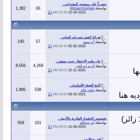
حصرياً على مستوى المنتديات...
1,382
65
بواسطة
Ahmad Kreshan
03:35 AM
10-29-2015
شركة كشف تسربات المياه...
140
57
بواسطة
أبو سهم
06:40 AM
05-05-2020
حان وقت الاحتفال حيث يستعد...
8,656
4,269
بواسطة
كريم ابو الخير
ها
08:03 AM
10-11-2020
اكينة التعبئة #المكونة...
1,885
538
بواسطة
خلود خالد
يه هنا
04:28 AM
09-25-2021
بخصوص الحقوق الفكرية والأدبية...
559
101
بواسطة
أبو عبدالله
09:54 PM
12-09-2010
فني ستلايت