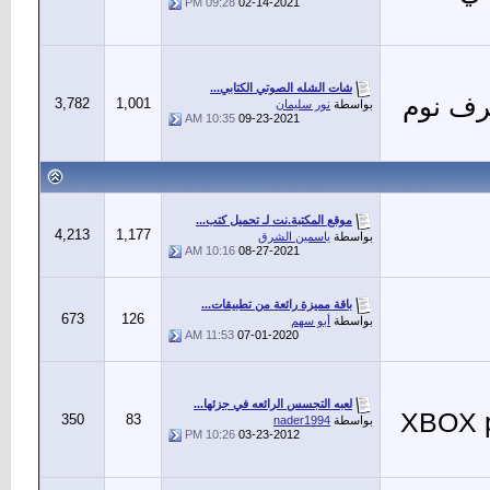
09:28 PM
02-14-2021
شات الشله الصوتي الكتابي...
رف نوم
3,782
1,001
بواسطة
نور سليمان
10:35 AM
09-23-2021
موقع المكتبة.نت لـ تحميل كتب...
4,213
1,177
بواسطة
ياسمين الشرق
10:16 AM
08-27-2021
باقة مميزة رائعة من تطبيقات...
673
126
بواسطة
أبو سهم
11:53 AM
07-01-2020
لعبه التجسس الرائعه في جزئها...
XBOX playsta
350
83
بواسطة
nader1994
10:26 PM
03-23-2012