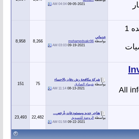
ر
04:04 AM
09-05-2021
(يشاهده 1
خدماتي
8,958
8,266
بواسطة
mohamedsakr96
يات
03:03 AM
09-19-2021
In
شركة مكافحة رش دفان بالاحساء
151
75
بواسطة
شيماء الصادق
All in
11:14 AM
08-13-2021
هناجر حديد ومستودعات بأرخص...
23,493
22,482
بواسطة
الروضة للتسويق
01:58 AM
09-22-2021