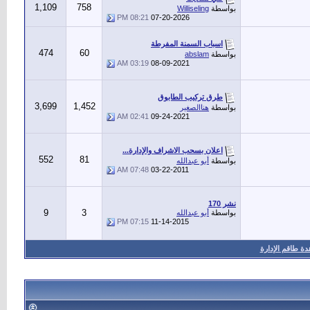
1,109
758
بواسطة
Williseling
08:21 PM
07-20-2026
اسباب السمنة المفرطة
474
60
بواسطة
abslam
03:19 AM
08-09-2021
طرق تركيب الطابوق
3,699
1,452
بواسطة
هناالصغير
02:41 AM
09-24-2021
اعلان بسحب الاشراف والإدارة...
552
81
بواسطة
أبو عبدالله
07:48 AM
03-22-2011
نشر 170
9
3
بواسطة
أبو عبدالله
07:15 PM
11-14-2015
ة طاقم الإدارة