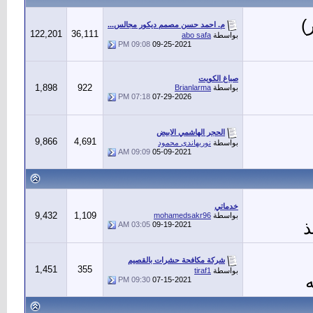
م. احمد حسن مصمم ديكور مجالس...
122,201
36,111
بواسطة
abo safa
09:08 PM
09-25-2021
صباغ الكويت
1,898
922
بواسطة
Brianlarma
07:18 PM
07-29-2026
الحجر الهاشمي الابيض
9,866
4,691
بواسطة
نوريهاندى محمود
09:09 AM
05-09-2021
خدماتي
9,432
1,109
بواسطة
mohamedsakr96
ذ
03:05 AM
09-19-2021
شركة مكافحة حشرات بالقصيم
1,451
355
بواسطة
tiraf1
09:30 PM
07-15-2021