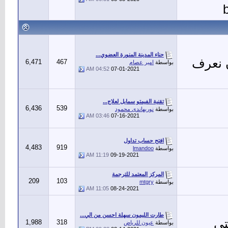
حناء المدينة المنورة العضوي...
 نعرف
6,471
467
بواسطة
امير عصام
04:52 AM
07-01-2021
تقنية الفيمتو سمايل لعلاج...
6,436
539
بواسطة
نوريهاندى محمود
03:46 AM
07-16-2021
افتح حساب تداول
4,483
919
بواسطة
lmandoo
11:19 AM
09-19-2021
المركز المعتمد للترجمة
209
103
بواسطة
mtgry
11:05 AM
08-24-2021
طارت الليمون سهلة احسن من الي...
تي
1,988
318
بواسطة
عيون للرياض