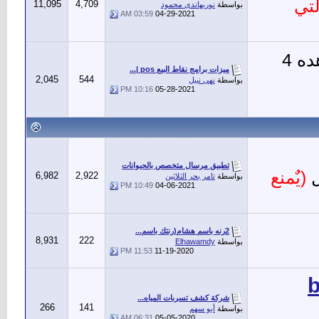
لتي
11,095
4,709
بواسطة
نوريهاندى محمود
03:59 AM
04-29-2021
(يشاهده 4
ميزات برامج نقاط البيع pos |...
2,045
544
بواسطة
نهى نبيل
10:16 PM
05-28-2021
تطبيق مرسال متخصص بالحيوانات
ل
(يٌمنع
6,982
2,922
بواسطة
تامر بحر الثلاثين
10:49 PM
04-06-2021
2رنه باسم هشام(رنتك باسم...
8,931
222
بواسطة
Elhawamdy
11:53 PM
11-19-2020
bl
شركة كشف تسربات المياه...
266
141
بواسطة
أبو سهم
06:31 AM
05-05-2020