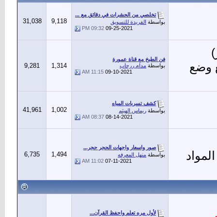
تخلصي من الحشرات في دقائق مع ...
31,038
9,118
بواسطة
الفريدة للتسويق
09:32 PM
09-25-2021
فن الطبخ مع قناة عمورة
ع وضع
9,281
1,314
بواسطة
مدام ررحاب
11:15 AM
09-10-2021
كشف تسربات المياه
41,961
1,002
بواسطة
ريماس الهيثم
08:37 AM
08-14-2021
صور واسعار واجهات الحجر حجر...
لمواد
6,735
1,494
بواسطة
منهل المعرفه
11:02 AM
07-11-2021
لأول مره تعلم واحفظ القرآن...