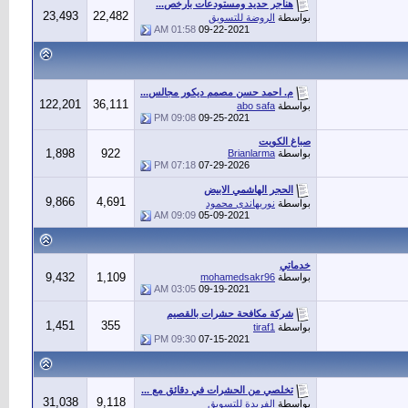
هناجر حديد ومستودعات بأرخص...
23,493
22,482
بواسطة
الروضة للتسويق
01:58 AM
09-22-2021
م. احمد حسن مصمم ديكور مجالس...
122,201
36,111
بواسطة
abo safa
09:08 PM
09-25-2021
صباغ الكويت
1,898
922
بواسطة
Brianlarma
07:18 PM
07-29-2026
الحجر الهاشمي الابيض
9,866
4,691
بواسطة
نوريهاندى محمود
09:09 AM
05-09-2021
خدماتي
9,432
1,109
بواسطة
mohamedsakr96
03:05 AM
09-19-2021
شركة مكافحة حشرات بالقصيم
1,451
355
بواسطة
tiraf1
09:30 PM
07-15-2021
تخلصي من الحشرات في دقائق مع ...
31,038
9,118
بواسطة
الفريدة للتسويق