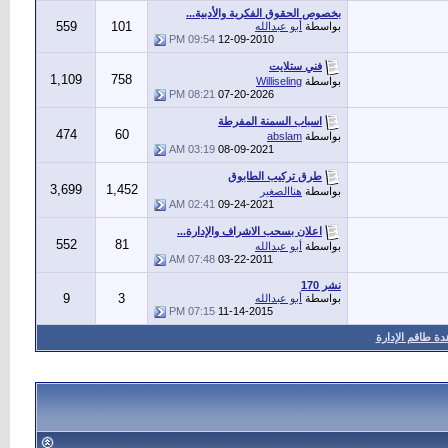
بخصوص الحقوق الفكرية والأدبية...
559
101
بواسطة
أبو عبدالله
09:54 PM
12-09-2010
فني ستلايت
1,109
758
بواسطة
Williseling
08:21 PM
07-20-2026
اسباب السمنة المفرطة
474
60
بواسطة
abslam
03:19 AM
08-09-2021
طرق تركيب الطابوق
3,699
1,452
بواسطة
هناالصغير
02:41 AM
09-24-2021
اعلان بسحب الاشراف والإدارة...
552
81
بواسطة
أبو عبدالله
07:48 AM
03-22-2011
نشر 170
9
3
بواسطة
أبو عبدالله
07:15 PM
11-14-2015
ة طاقم الإدارة