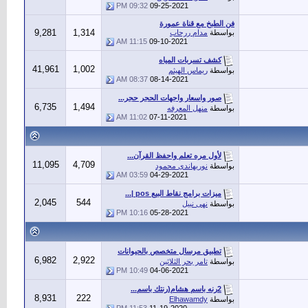
09:32 PM
09-25-2021
فن الطبخ مع قناة عمورة
9,281
1,314
بواسطة
مدام ررحاب
11:15 AM
09-10-2021
كشف تسربات المياه
41,961
1,002
بواسطة
ريماس الهيثم
08:37 AM
08-14-2021
صور واسعار واجهات الحجر حجر...
6,735
1,494
بواسطة
منهل المعرفه
11:02 AM
07-11-2021
لأول مره تعلم واحفظ القرآن...
11,095
4,709
بواسطة
نوريهاندى محمود
03:59 AM
04-29-2021
ميزات برامج نقاط البيع pos |...
2,045
544
بواسطة
نهى نبيل
10:16 PM
05-28-2021
تطبيق مرسال متخصص بالحيوانات
6,982
2,922
بواسطة
تامر بحر الثلاثين
10:49 PM
04-06-2021
2رنه باسم هشام(رنتك باسم...
8,931
222
بواسطة
Elhawamdy