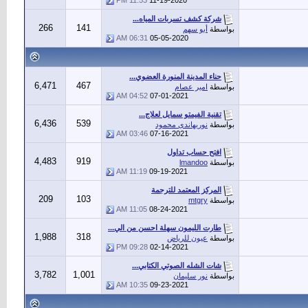
11:53 PM
11-19-2020
شركة كشف تسربات المياه...
266
141
بواسطة
أبو سهم
06:31 AM
05-05-2020
حناء المدينة المنورة العضوي...
6,471
467
بواسطة
امير عصام
04:52 AM
07-01-2021
تقنية الفيمتو سمايل لعلاج...
6,436
539
بواسطة
نوريهاندى محمود
03:46 AM
07-16-2021
افتح حساب تداول
4,483
919
بواسطة
lmandoo
11:19 AM
09-19-2021
المركز المعتمد للترجمة
209
103
بواسطة
mtgry
11:05 AM
08-24-2021
طارت الليمون سهلة احسن من الي...
1,988
318
بواسطة
عيون للرياض
09:28 PM
02-14-2021
شات الشله الصوتي الكتابي...
3,782
1,001
بواسطة
نور سليمان
10:35 AM
09-23-2021