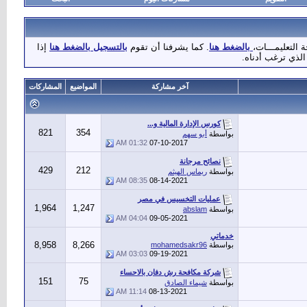
 التعليمـــات،
بالضغط هنا
. كما يشرفنا أن تقوم
بالتسجيل بالضغط هنا
إذا
الذي ترغب أدناه.
آخر مشاركة
المواضيع
المشاركات
كورس الإدارة المالية و...
821
354
بواسطة
أبو سهم
01:32 AM
07-10-2017
نصائح مرجانة
429
212
بواسطة
ريماس الهيثم
08:35 AM
08-14-2021
عمليات التخسيس في مصر
1,964
1,247
بواسطة
abslam
04:04 AM
09-05-2021
خدماتي
8,958
8,266
بواسطة
mohamedsakr96
03:03 AM
09-19-2021
شركة مكافحة رش دفان بالاحساء
151
75
بواسطة
شيماء الصادق
11:14 AM
08-13-2021