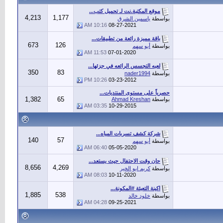
موقع المكتبة.نت لـ تحميل كتب...
4,213
1,177
بواسطة
ياسمين الشرق
10:16 AM
08-27-2021
باقة مميزة رائعة من تطبيقات...
673
126
بواسطة
أبو سهم
11:53 AM
07-01-2020
لعبه التجسس الرائعه في جزئها...
350
83
بواسطة
nader1994
10:26 PM
03-23-2012
حصرياً على مستوى المنتديات...
1,382
65
بواسطة
Ahmad Kreshan
03:35 AM
10-29-2015
شركة كشف تسربات المياه...
140
57
بواسطة
أبو سهم
06:40 AM
05-05-2020
حان وقت الاحتفال حيث يستعد...
8,656
4,269
بواسطة
كريم ابو الخير
08:03 AM
10-11-2020
اكينة التعبئة #المكونة...
1,885
538
بواسطة
خلود خالد
04:28 AM
09-25-2021