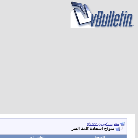
منتديات كيو ون q8-one
نموذج استعادة كلمة السر
التسجيل
التعليمـــات