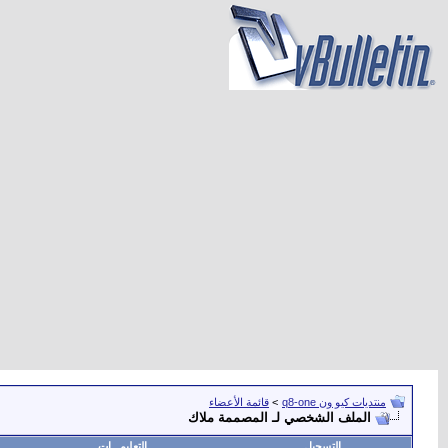
منتديات كيو ون q8-one
>
قائمة الأعضاء
الملف الشخصي لـ المصممة ملاك
التسجيل
التعليمـــات