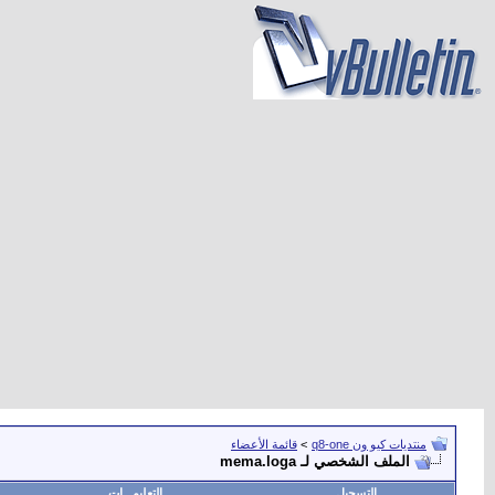
منتديات كيو ون q8-one
>
قائمة الأعضاء
الملف الشخصي لـ mema.loga
التسجيل
التعليمـــات