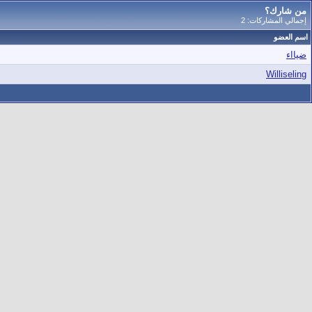
من شارك؟
إجمالي المشاركات: 2
اسم العضو
ضيااء
Williseling