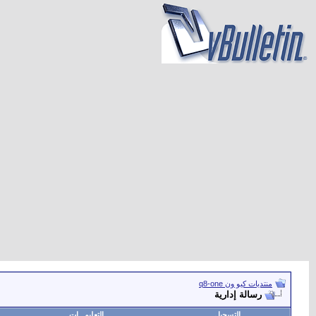
منتديات كيو ون q8-one
رسالة إدارية
التسجيل
التعليمـــات