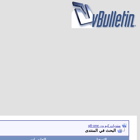
منتديات كيو ون q8-one
البحث في المنتدى
التسجيل
التعليمـــات