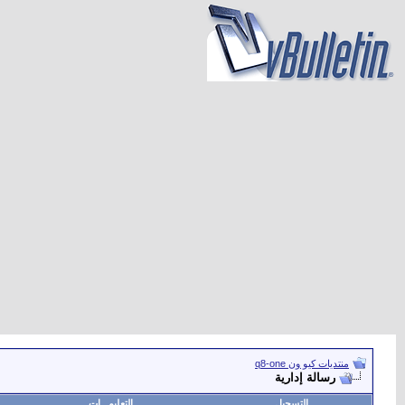
منتديات كيو ون q8-one
رسالة إدارية
التسجيل
التعليمـــات