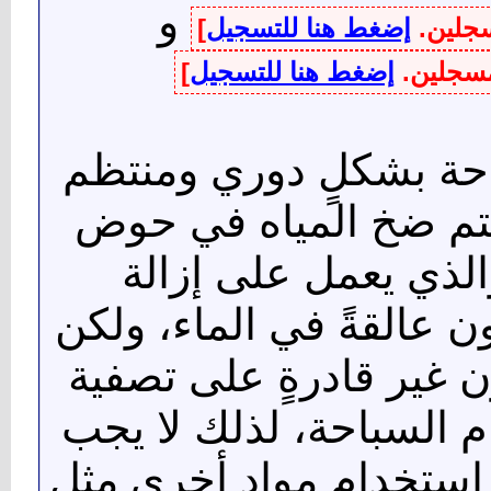
و
سجلين.
إضغط هنا للتسجيل
]
لمسجلين.
إضغط هنا للتسجيل
]
حة بشكلٍ دوري ومنتظم
يتم ضخ المياه في حوض
الذي يعمل على إزالة
ن عالقةً في الماء، ولكن
 غير قادرةٍ على تصفية
م السباحة، لذلك لا يجب
م استخدام موادٍ أخرى مثل