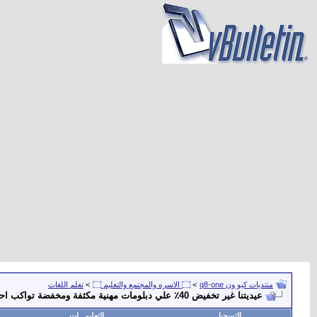
منتديات كيو ون q8-one
>
۝ الاسره والمجتمع والتعليم ۝
>
تعلم اللغات
عيديتنا غير تخفيض 40٪ علي دبلومات مهنية مكثفة ومخفضة تواكب احتياج سوق العمل
التسجيل
التعليمـــات