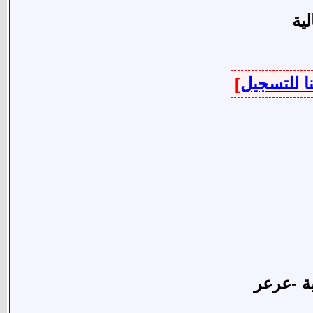
لية
 للتسجيل
]
ية -عرعر