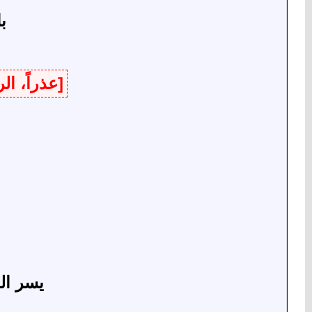
ب
[عذراً، ا
يسر الغ