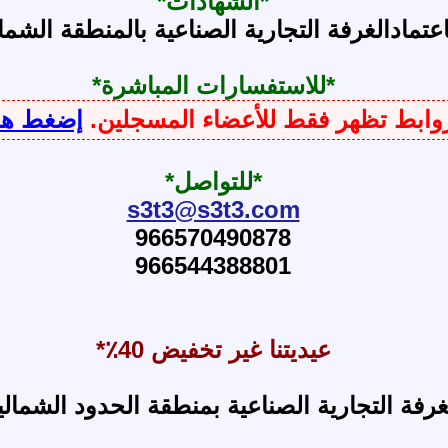
*الشهادات*
اعتمادالغرفة التجارية الصناعية بالمنطقة الشما
*للاستفسارات المباشرة*
لروابط تظهر فقط للأعضاء المسجلين.
إضغط هنا
*للتواصل*
s3t3@s3t3.com
966570490878
966544388801
عيديتنا غير تخفيض 40٪*
رفة التجارية الصناعية بمنطقة الحدود الشمال