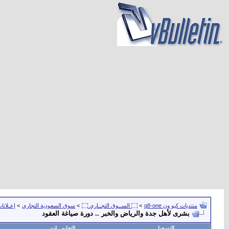
منتديات كيو ون q8-one
>
۝ الســوق التجــاري ۝
>
سوق السعودية التجاري
>
إعـلانا
بشرى لأهل جدة والرياض والخبر .. دورة صياغة العقود
التسجيل
التعليمـــات