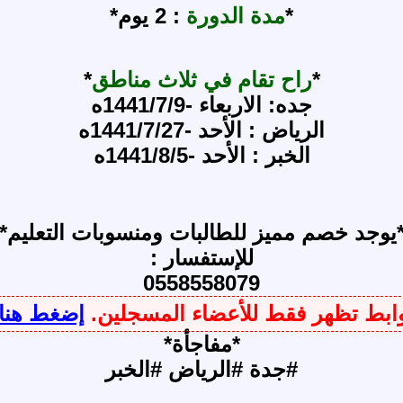
*
مدة الدورة
: 2 يوم*
*
راح تقام في ثلاث مناطق
*
جده: الاربعاء -1441/7/9ه
الرياض : الأحد -1441/7/27ه
الخبر : الأحد -1441/8/5ه
يوجد خصم مميز للطالبات ومنسوبات التعليم*
للإستفسار :
0558558079
روابط تظهر فقط للأعضاء المسجلين.
إضغط هنا
*مفاجأة*
#جدة #الرياض #الخبر