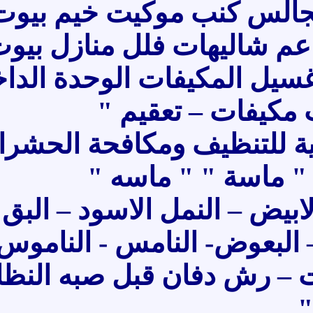
 كنب موكيت خيم بيوت
ليهات فلل منازل بيوت "
لمكيفات الوحدة الداخلية
فات – تعقيم "
لتنظيف ومكافحة الحشرات
سة " " ماسه "
– النمل الاسود – البق –
بعوض- النامس - الناموس –
رش دفان قبل صبه النظافة