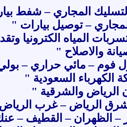
ك المجاري – شفط بيارات
ي – توصيل بيارات "
لمياه الكترونيا وتقديم
والاصلاح "
م – مائي حراري – بولي
هرباء السعودية "
ياض والشرقية "
الرياض – غرب الرياض –
الظهران – القطيف – عنك –