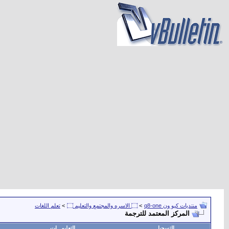
منتديات كيو ون q8-one
>
۝ الاسره والمجتمع والتعليم ۝
>
تعلم اللغات
المركز المعتمد للترجمة
التسجيل
التعليمـــات