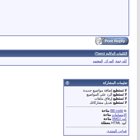
الكلمات الدلالية (Tags)
للترجمة
,
المركز
,
المعتمد
تعليمات المشاركة
لا تستطيع
إضافة مواضيع جديدة
لا تستطيع
الرد على المواضيع
لا تستطيع
إرفاق ملفات
لا تستطيع
تعديل مشاركاتك
is
BB code
متاحة
الابتسامات
متاحة
كود [IMG]
متاحة
كود HTML
معطلة
قوانين المنتدى