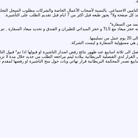
امين الاجتماعي. بالنسبة لأصحاب الأعمال الخاصة والشركات مطلوب السجل التجاري
تمد من السفارة*.
- تقوم الشركة بملاء الابلكيشن و دفع 130 دولار قيمة التأشيرة و دفع 580 جنيه حجز ميعاد مع TLS و حجز الم
فض هي مسؤولية السفارة و ليست الشركة.
بيع تصدر المحكمة البريطانية قرار نهائي وبات حول منح التاشيرة او رفضها لمقدم ا