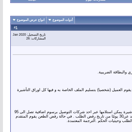
أدوات الموضوع
انواع عرض الموضوع
1
#
تاريخ التسجيل: Jan 2020
المشاركات: 26
 والبطاقة الضريبية.
بدائي للطيران و الفندق و تحديد ميعاد السفارة , ثم يقوم العميل (شخصيا) بتسليم الملف الخاصة به و فيها كل اوراق التأشيرة
لاجراءات المتخذه عند رفض طلب الحصول على تاشيرة تاخذ التاشيرة مدة تصل الى ثلاثة اسابيع عند ظهور نتائج رفض اصدار التاشيرة او قبولها اذا تم* قبول التاشيرة يمكن استلامها عبر احد شركات التوصيل برسوم اضافية تصل الى 95
جنيه استرليني* . اما في حالة* رفض منح التاشيرة يمكن للمتقدم الطعن على القرار لدي القنصلية البريطانية ببلاده ليتم مراجعه الطلب من جديد خلال مدة لا تزيد عن30 يومًا من تاريخ رفض الطلب . في حالة رفض الطعن يقوم المتقدم
لطلب وحيثيات الحكم .الترجمة المعتمدة.