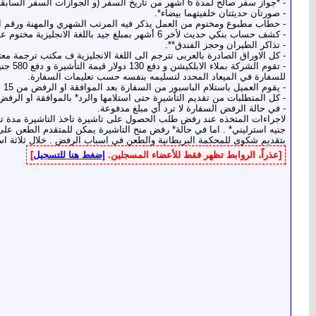
- *جواز سفر صالح لمدة 6 اشهر من تاريخ السفر (و الجوازات السفر السابقة.
- صورتان حديثتان خلفيتهما بيضاء*.
- خطاب مطبوع ومختوم من العمل يذكر فيه المرتب الشهري والمهنة ورقم الت
- كشف حساب بنكي حديث لأخر 6 أشهر بمبلغ جيد باللغة الانجليزية مختوم عند كل صفحة ولا* يجوز طبعه قبل اكثر من 7 ايام قبل تقديم الطلب على التأشيرة.
- تذاكر الطيران وحجز الفندق**.
- كل الاوراق الصادرة بالعربى تترجم الى اللغة الانجليزية ف مكتب ترجمة مع
للسفارة في الميعاد المحدد لتسليمه بنفسه حسب تعليمات السفارة.
- يقوم العميل باستلام الباسبور من السفارة بعد الموافقة او الرفض من 15 الى 20 يوم عمل من تسليمها.
- كل المتطلبات من تقديم التأشيرة حتى استلامها والرد* بالموافقة او الر
- في حالة الرفض السفارة لا ترد أي مبلغ مدفوعة.
بتقديم شكوى للمحكمة البريطانية والطعن في اسباب الرفض . خلال ثلاثة اسا
[عذراً، الروابط تظهر فقط للأعضاء المسجلين.
إضغط هنا للتسجيل
]