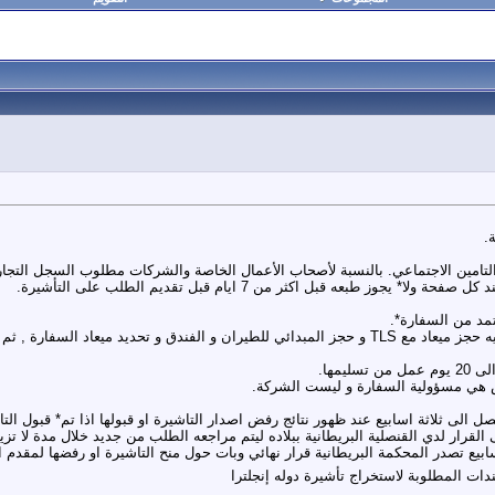
امين الاجتماعي. بالنسبة لأصحاب الأعمال الخاصة والشركات مطلوب السجل التجاري
تمد من السفارة*.
- تقوم الشركة بملاء الابلكيشن و دفع 130 دولار قيمة التأشيرة و دفع 580 جنيه حجز ميعاد مع TLS و حجز الم
فض هي مسؤولية السفارة و ليست الشركة.
بيع تصدر المحكمة البريطانية قرار نهائي وبات حول منح التاشيرة او رفضها لمقدم ا
دات المطلوبة لاستخراج تأشيرة دوله إنجلترا