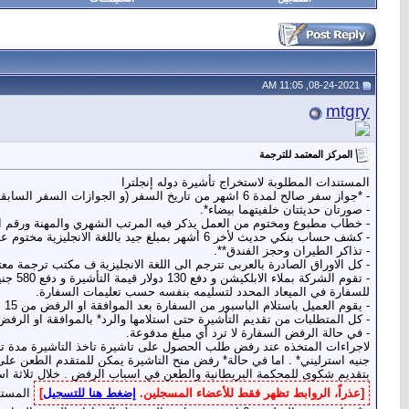
08-24-2021, 11:05 AM
mtgry
المركز المعتمد للترجمة
المستندات المطلوبة لاستخراج تأشيرة دوله إنجلترا
- *جواز سفر صالح لمدة 6 اشهر من تاريخ السفر (و الجوازات السفر السابقة.
- صورتان حديثتان خلفيتهما بيضاء*.
- خطاب مطبوع ومختوم من العمل يذكر فيه المرتب الشهري والمهنة ورقم الت
- كشف حساب بنكي حديث لأخر 6 أشهر بمبلغ جيد باللغة الانجليزية مختوم عند كل صفحة ولا* يجوز طبعه قبل اكثر من 7 ايام قبل تقديم الطلب على التأشيرة.
- تذاكر الطيران وحجز الفندق**.
- كل الاوراق الصادرة بالعربى تترجم الى اللغة الانجليزية ف مكتب ترجمة مع
للسفارة في الميعاد المحدد لتسليمه بنفسه حسب تعليمات السفارة.
- يقوم العميل باستلام الباسبور من السفارة بعد الموافقة او الرفض من 15 الى 20 يوم عمل من تسليمها.
- كل المتطلبات من تقديم التأشيرة حتى استلامها والرد* بالموافقة او الر
- في حالة الرفض السفارة لا ترد أي مبلغ مدفوعة.
بتقديم شكوى للمحكمة البريطانية والطعن في اسباب الرفض . خلال ثلاثة اسا
[عذراً، الروابط تظهر فقط للأعضاء المسجلين.
إضغط هنا للتسجيل
]
المستن