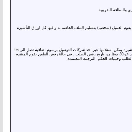
 والبطاقة الضريبية.
بدائي للطيران و الفندق و تحديد ميعاد السفارة , ثم يقوم العميل (شخصيا) بتسليم الملف الخاصة به و فيها كل اوراق التأشيرة
لاجراءات المتخذه عند رفض طلب الحصول على تاشيرة تاخذ التاشيرة مدة تصل الى ثلاثة اسابيع عند ظهور نتائج رفض اصدار التاشيرة او قبولها اذا تم* قبول التاشيرة يمكن استلامها عبر احد شركات التوصيل برسوم اضافية تصل الى 95
جنيه استرليني* . اما في حالة* رفض منح التاشيرة يمكن للمتقدم الطعن على القرار لدي القنصلية البريطانية ببلاده ليتم مراجعه الطلب من جديد خلال مدة لا تزيد عن30 يومًا من تاريخ رفض الطلب . في حالة رفض الطعن يقوم المتقدم
لطلب وحيثيات الحكم .الترجمة المعتمدة.