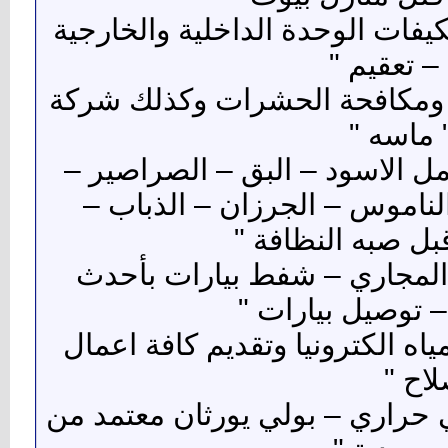
ات الوحدة الداخلية والخارجية
 تعقيم "
ف ومكافحة الحشرات وكذلك شركة
 ماسه "
مل الاسود – البق – الصراصير –
الناموس – الجرزان – الذباب –
ل صبه النظافة "
لمجاري – شفط بيارات بأحدث
 توصيل بيارات "
 الكترونيا وتقديم كافة اعمال
لاح "
 حراري – بولي يورثان معتمد من