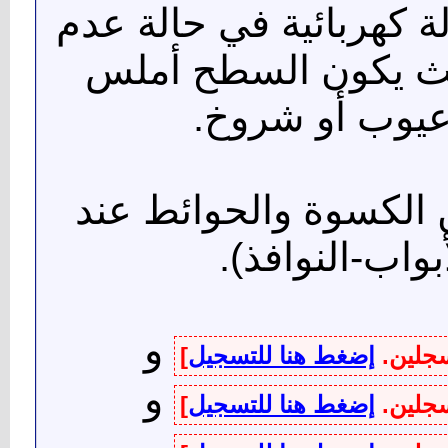
لة كهربائية في حالة عدم
يث يكون السطح أملس
 عيوب أو شروخ.
ن الكسوة والحوائط عند
بواب-النوافذ).
و
سجلين.
إضغط هنا للتسجيل
]
و
سجلين.
إضغط هنا للتسجيل
]