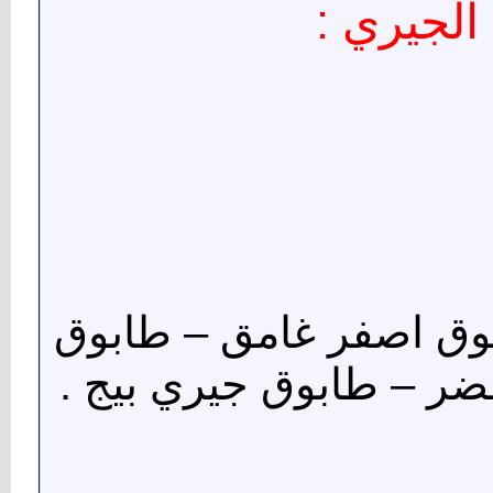
الجيري :
وق اصفر غامق – طابوق
ر – طابوق جيري بيج .