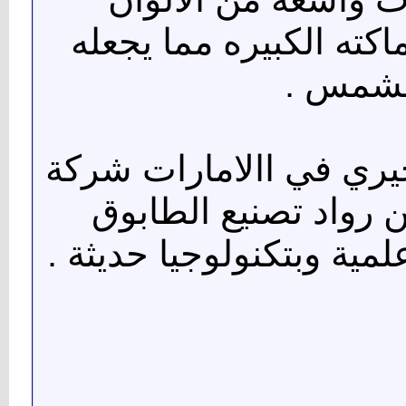
كته الكبيره مما يجعله
الشمس .
يري في االامارات شركة
ن رواد تصنيع الطابوق
ية وبتكنولوجيا حديثة .