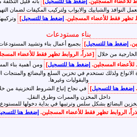
قط للأعضاء المسجلين.
إضغط هنا للتسجيل
]
بأنه قليل التكلفة 
لعمل النوافذ والشبابيك والابواب ولتركيب المكيفات لضمان التهو
بط تظهر فقط للأعضاء المسجلين.
إضغط هنا للتسجيل
]
وتركيبها 
بناء مستودعات
ين.
إضغط هنا للتسجيل
]
بجميع أعمال بناء وتشييد المستودعات ا
الخارجية من خلال
[عذراً، الروابط تظهر فقط للأعضاء المسجل
ط للأعضاء المسجلين.
إضغط هنا للتسجيل
]
ومن أهمية بناء المس
الانواع ولذلك تستخدم في تخزين السلع والبضائع والمنتجات الغذ
والبقوليات وغيرها.
.
إضغط هنا للتسجيل
]
في نجاح إتباع الشروط التخزينية من خل
داخل المخزن والممرات وطرق النقل.
تخزين البضائع بشكل سلس وترتيبها في بداية دخولها للمستودع
راً، الروابط تظهر فقط للأعضاء المسجلين.
إضغط هنا للتسجي