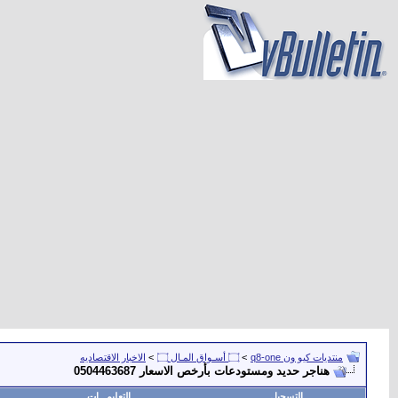
منتديات كيو ون q8-one
>
۝ أسـواق المـال ۝
>
الاخبار الاقتصاديه
هناجر حديد ومستودعات بأرخص الاسعار 0504463687
التسجيل
التعليمـــات