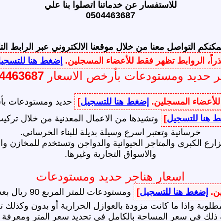
للاستفسار عن خدماتنا اتصلوا بنا علي
0504463687
مكنكم التواصل معنا من خلال موقعنا الالكتروني عبر الرابط الت
راً، الروابط تظهر فقط للأعضاء المسجلين.
إضغط هنا للتسجي
ر حديد ومستودعات بأرخص الاسعار
4463687
 للأعضاء المسجلين.
إضغط هنا للتسجيل
]
حديد ومستودعات بأسع
 هنا للتسجيل
]
وتشيدها من الاعمال المعدنية من خلال تركيب
خرسانية وتعتبر اسرع وسيلة بديلة للبناء الخرساني.
مزارع الكبرى والمتاجر الحيوانية والدواجن وتستخدم للمخازن 
والاسواق التجارية وغيرها.
اسعار هناجر حديد ومستودعات
ين.
إضغط هنا للتسجيل
]
طلوبة واذا ما كانت مزودة بالعوازل الحرارية أو بدون وكذلك 
ك في سعر المساحة بالكامل في تحديد سعر المتر ومعرفة نوعية