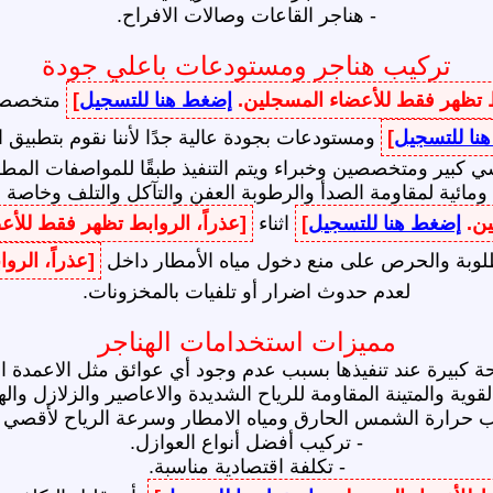
- هناجر القاعات وصالات الافراح.
تركيب هناجر ومستودعات باعلي جودة
بط تظهر فقط للأعضاء المسجلين.
إضغط هنا للتسجيل
]
متخصصون
نا للتسجيل
]
ومستودعات بجودة عالية جدًا لأننا نقوم بتطبيق 
بير ومتخصصين وخبراء ويتم التنفيذ طبقًا للمواصفات المطلوب
 ومائية لمقاومة الصدأ والرطوبة العفن والتآكل والتلف وخاصة 
ين.
إضغط هنا للتسجيل
]
اثناء
[عذراً، الروابط تظهر فقط للأ
لمطلوبة والحرص على منع دخول مياه الأمطار داخل
[عذراً، الر
لعدم حدوث اضرار أو تلفيات بالمخزونات.
مميزات استخدامات الهناجر
ة كبيرة عند تنفيذها بسبب عدم وجود أي عوائق مثل الاعمدة الد
قوية والمتينة المقاومة للرياح الشديدة والاعاصير والزلازل وال
 حرارة الشمس الحارق ومياه الامطار وسرعة الرياح لأقصي 
- تركيب أفضل أنواع العوازل.
- تكلفة اقتصادية مناسبة.