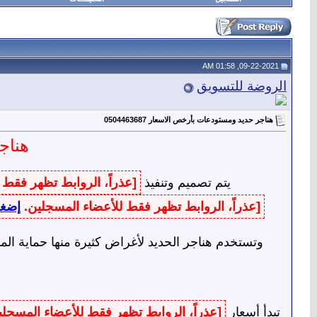
09-22-2021, 01:58 AM
الروضة للتسويق
هناجر حديد ومستودعات بأرخص الاسعار 0504463687
هناج
يتم تصميم وتنفيذ
[عذراً، الروابط تظهر فقط
[عذراً، الروابط تظهر فقط للأعضاء المسجلين.
إضغط
وتستخدم هناجر الحديد لأغراض كثيرة منها حماية ال
تبدأ أسعار
[عذراً، الروابط تظهر فقط للأعضاء المسجل