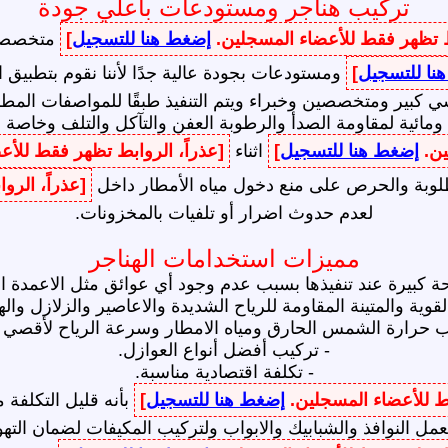
تركيب هناجر ومستودعات باعلي جودة
بط تظهر فقط للأعضاء المسجلين.
إضغط هنا للتسجيل
]
متخصصون
نا للتسجيل
]
ومستودعات بجودة عالية جدًا لأننا نقوم بتطبيق 
بير ومتخصصين وخبراء ويتم التنفيذ طبقًا للمواصفات المطلوب
 ومائية لمقاومة الصدأ والرطوبة العفن والتآكل والتلف وخاصة 
ين.
إضغط هنا للتسجيل
]
اثناء
[عذراً، الروابط تظهر فقط للأ
لمطلوبة والحرص على منع دخول مياه الأمطار داخل
[عذراً، الر
لعدم حدوث اضرار أو تلفيات بالمخزونات.
مميزات استخدامات الهناجر
ة كبيرة عند تنفيذها بسبب عدم وجود أي عوائق مثل الاعمدة الد
قوية والمتينة المقاومة للرياح الشديدة والاعاصير والزلازل وال
 حرارة الشمس الحارق ومياه الامطار وسرعة الرياح لأقصي 
- تركيب أفضل أنواع العوازل.
- تكلفة اقتصادية مناسبة.
قط للأعضاء المسجلين.
إضغط هنا للتسجيل
]
بأنه قليل التكلفة 
لعمل النوافذ والشبابيك والابواب ولتركيب المكيفات لضمان التهو