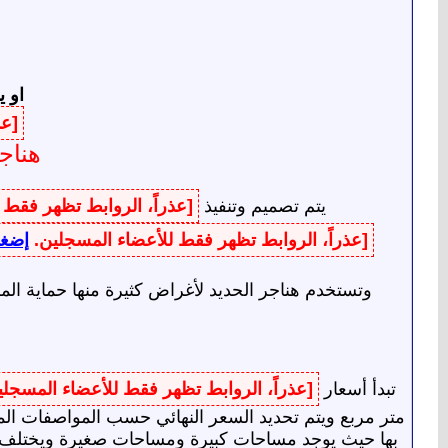
او ي
[عذ
هناج
يتم تصميم وتنفيذ
[عذراً، الروابط تظهر فقط
[عذراً، الروابط تظهر فقط للأعضاء المسجلين.
إضغط
وتستخدم هناجر الحديد لأغراض كثيرة منها حماية ال
تبدأ أسعار
[عذراً، الروابط تظهر فقط للأعضاء المسجل
متر مربع ويتم تحديد السعر النهائي حسب المواصفات الم
بها حيث يوجد مساحات كبيرة ومساحات صغيرة ويختلف ذل