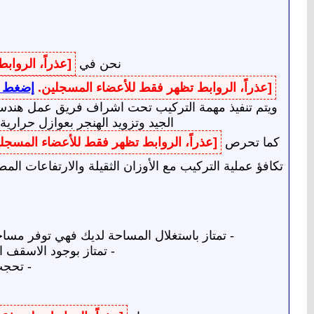
نحن في
[عذراً، الروا
[عذراً، الروابط تظهر فقط للأعضاء المسجلين.
إضغط ه
ويتم تنفيذ مهمة التركيب تحت اشراف فريق عمل هندسي ك
الجيد وتزويد الهنجر بعوازل حرارية
كما تحرص
[عذراً، الروابط تظهر فقط للأعضاء المسجل
تكافؤ عملية التركيب مع الأوزان الثقيلة والارتفاعات ا
- تمتاز باستغلال المساحة لديك فهي توفر مساح
- تمتاز بوجود الاسقف ال
- تحجب