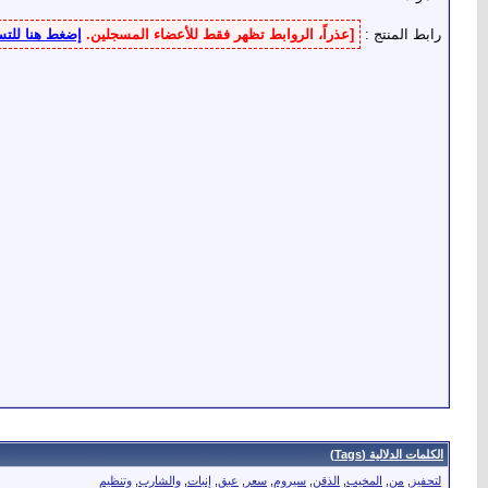
رابط المنتج :
[عذراً، الروابط تظهر فقط للأعضاء المسجلين.
إضغط هنا للت
الكلمات الدلالية (Tags)
لتحفيز
,
من
,
المخيب
,
الذقن
,
سيروم
,
سعر
,
عبق
,
إنبات
,
والشارب
,
وتنظيم