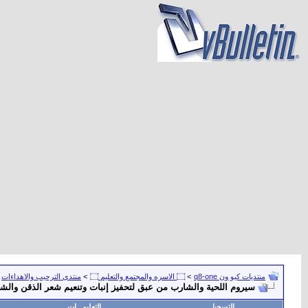
منتديات كيو ون q8-one
>
۝ الاسره والمجتمع والتعليم ۝
>
منتدى الترحيب والاهداءات
سيروم اللحية والشارب من عبق لتحفيز إنبات وتنعيم شعر الذقن والش
التسجيل
التعليمـــات