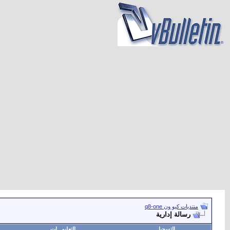
منتديات كيو ون q8-one
رسالة إدارية
التسجيل
التعليمـــات