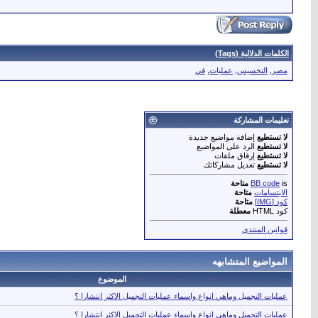
الكلمات الدلالية (Tags)
مصر
,
التخسيس
,
عمليات
,
في
تعليمات المشاركة
لا تستطيع
إضافة مواضيع جديدة
لا تستطيع
الرد على المواضيع
لا تستطيع
إرفاق ملفات
لا تستطيع
تعديل مشاركاتك
is
BB code
متاحة
الابتسامات
متاحة
كود [IMG]
متاحة
كود HTML
معطلة
قوانين المنتدى
المواضيع المتشابهه
الموضوع
عمليات التجميل وماهي انواع واسماء عمليات التجميل الاكثر انتشارا ؟
عمليات التجميل وماهي انواع واسماء عمليات التجميل الاكثر انتشارا ؟