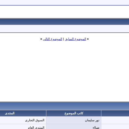
«
الموضوع السابق
|
الموضوع التالي
»
كاتب الموضوع
المنتدى
نور سليمان
السوق التجارى
ضيااء
المنتدى العام