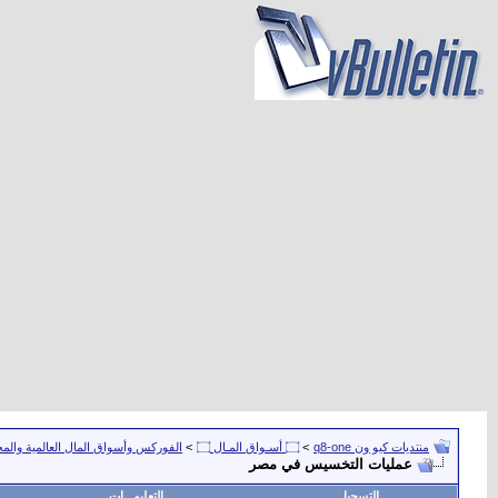
منتديات كيو ون q8-one
>
۝ أسـواق المـال ۝
>
الفوركس وأسواق المال العالمية والمح
عمليات التخسيس في مصر
التسجيل
التعليمـــات