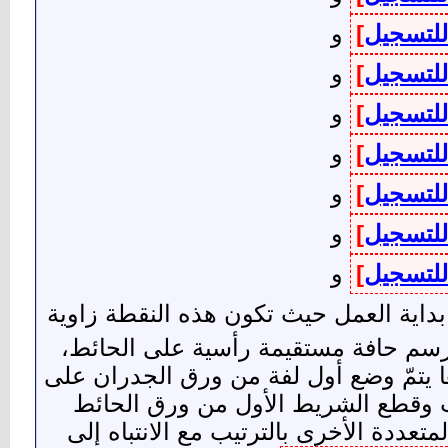
للتسجيل
]
و
للتسجيل
]
و
للتسجيل
]
و
للتسجيل
]
و
للتسجيل
]
و
للتسجيل
]
و
للتسجيل
]
و
داية العمل حيث تكون هذه النقطة زاوية
لرسم حافة مستقيمة رأسية على الحائط،
 يتمّ وضع أول لفة من ورق الجدران على
ت وقطع الشريط الأول من ورق الحائط
دة الأخرى بالترتيب مع الانتباه إلى