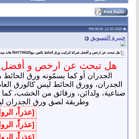
12-20-2020, 08:00 PM
خبيرة التسويق
هل تبحث عن ارخص و أفضل شركة لتركيب ورق الحائط بالعين مع0547735525 هاند ميد
هل تبحث عن ارخص و أفضل شركة لتركي
الجدران أو كما يسمّونه ورق الحائط 
الجدران، وورق الحائط ليس كالورق العا
صناعية، ولدائن، ورقائق من الخشب، كما أن
وطريقة لصق ورق الجدران ليست 
[عذراً، الر
[عذراً، الر
[عذراً، الر