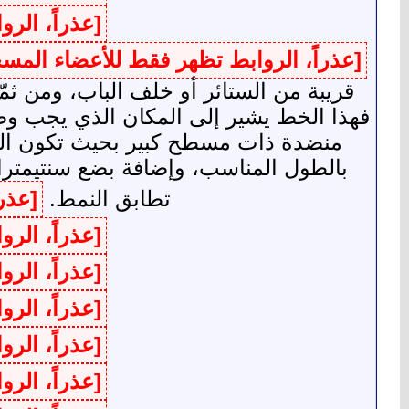
[عذراً، الر
[عذراً، الروابط تظهر فقط للأعضاء المس
قريبة من الستائر أو خلف الباب، ومن ث
فهذا الخط يشير إلى المكان الذي يجب وض
منضدة ذات مسطح كبير بحيث تكون الرس
بالطول المناسب، وإضافة بضع سنتيمترا
تطابق النمط.
[عذر
[عذراً، الر
[عذراً، الر
[عذراً، الر
[عذراً، الر
[عذراً، الر