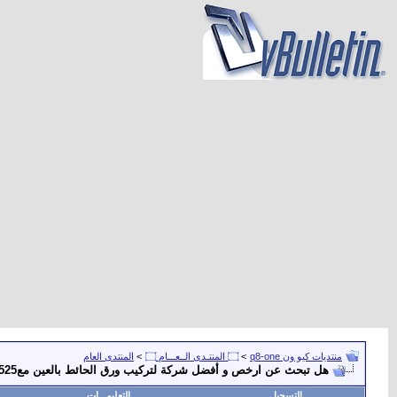
منتديات كيو ون q8-one
>
۝ المنتـدى الــعـــام ۝
>
المنتدى العام
هل تبحث عن ارخص و أفضل شركة لتركيب ورق الحائط بالعين مع0547735525 هاند ميد
التسجيل
التعليمـــات