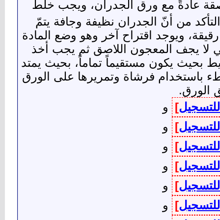
اصقة عادةً مع ورق الجدران، ويجب خلط
أكد من أنّ الجدران نظيفة وجافة يتمّ
قيقة، ويوجد اقتراح آخر وهو وضع المادة
ي لا يجف المعجون اللاصق ثم يجب أخذ
ط بحيث يكون مستقيماً تماماً، بحيث يمتد
 ببطء باستخدام فرشاة وتمريرها على الورق
ق الورق.
للتسجيل
]
و
للتسجيل
]
و
للتسجيل
]
و
للتسجيل
]
و
للتسجيل
]
و
للتسجيل
]
و