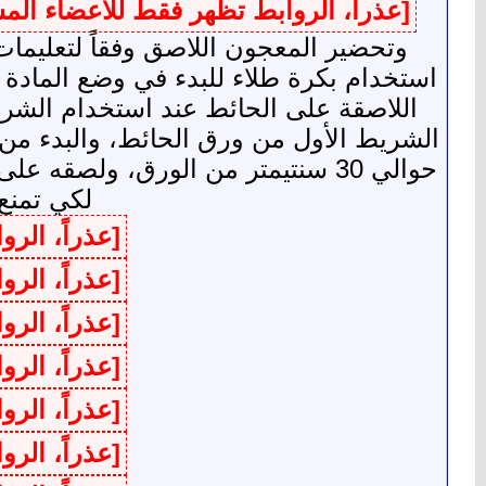
[عذراً، الروابط تظهر فقط للأعضاء ال
وتحضير المعجون اللاصق وفقاً لتعليمات
استخدام بكرة طلاء للبدء في وضع المادة 
اللاصقة على الحائط عند استخدام الشر
الشريط الأول من ورق الحائط، والبدء من ا
حوالي 30 سنتيمتر من الورق، ولصق
لكي تمنع 
[عذراً، الر
[عذراً، الر
[عذراً، الر
[عذراً، الر
[عذراً، الر
[عذراً، الر