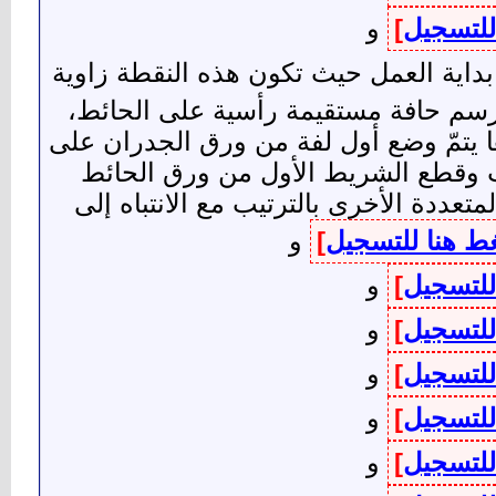
للتسجيل
]
و
داية العمل حيث تكون هذه النقطة زاوية
لرسم حافة مستقيمة رأسية على الحائط،
 يتمّ وضع أول لفة من ورق الجدران على
ت وقطع الشريط الأول من ورق الحائط
دة الأخرى بالترتيب مع الانتباه إلى
ط هنا للتسجيل
]
و
للتسجيل
]
و
للتسجيل
]
و
للتسجيل
]
و
للتسجيل
]
و
للتسجيل
]
و