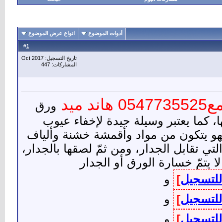
أدوات الموضوع
انواع عرض الموضوع
1
#
تاريخ التسجيل: Oct 2017
المشاركات: 447
يد
ورق
 كما يعتبر وسيلة جيدة لإخفاء عيوب
هو يتكون من مواد وأقمشة خشنة وألياف
ي تقابل الجدار، ومن ثمّ لصقها بالجدار،
 يتمّ خسارة الورق أو الجدار
للتسجيل
]
و
للتسجيل
]
و
للتسجيل
]
و