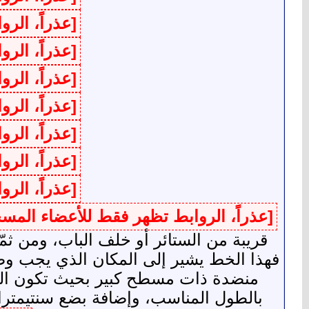
[عذراً، الر
[عذراً، الر
[عذراً، الر
[عذراً، الر
[عذراً، الر
[عذراً، الر
[عذراً، الر
[عذراً، الروابط تظهر فقط للأعضاء المس
قريبة من الستائر أو خلف الباب، ومن ث
فهذا الخط يشير إلى المكان الذي يجب وض
منضدة ذات مسطح كبير بحيث تكون الرس
بالطول المناسب، وإضافة بضع سنتيمترا