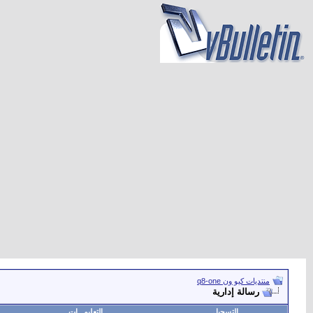
منتديات كيو ون q8-one
رسالة إدارية
التسجيل
التعليمـــات