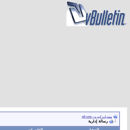
منتديات كيو ون q8-one
رسالة إدارية
التسجيل
التعليمـــات