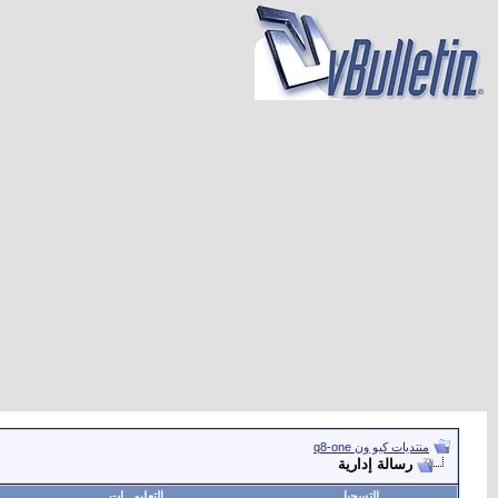
منتديات كيو ون q8-one
رسالة إدارية
التسجيل
التعليمـــات