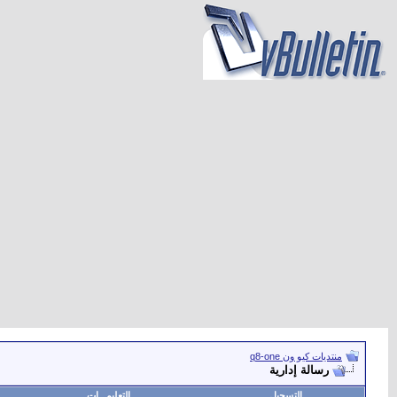
منتديات كيو ون q8-one
رسالة إدارية
التسجيل
التعليمـــات