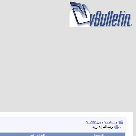
منتديات كيو ون q8-one
رسالة إدارية
التسجيل
التعليمـــات